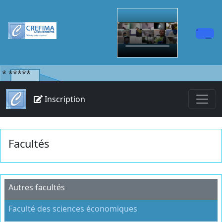
*
*****
Inscription
Facultés
Autres facultés
Faculté des sciences économiques