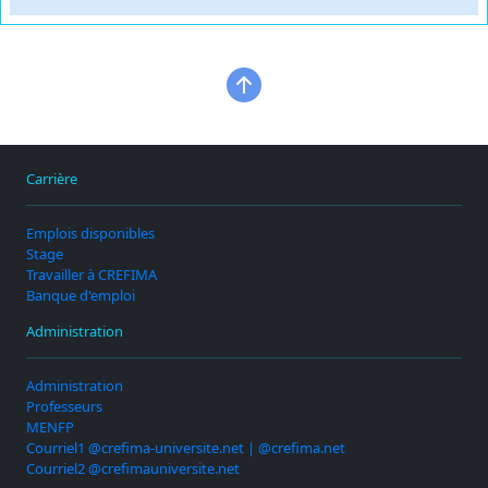
Carrière
Emplois disponibles
Stage
Travailler à CREFIMA
Banque d'emploi
Administration
Administration
Professeurs
MENFP
Courriel1 @crefima-universite.net | @crefima.net
Courriel2 @crefimauniversite.net